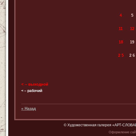
4
5
11
12
18
19
2
5
2
6
<
– выходной
< – рабочий
« Назад
© Художественная галерея «АРТ-СЛОВАРЬ»
Оформление са