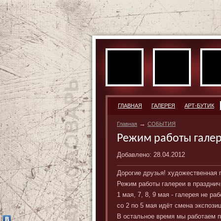
ГЛАВНАЯ
ГАЛЕРЕЯ
АРТ-БУТИК
→
Главная
СОБЫТИЯ
Режим работы галер
Добавлено: 28.04.2012
Дорогие друзья! художественная 
Режим работы галереи в празднич
1 мая, 7, 8, 9 мая - галерея не раб
со 2 по 5 мая идёт смена экспозиц
В остальное время мы работаем по