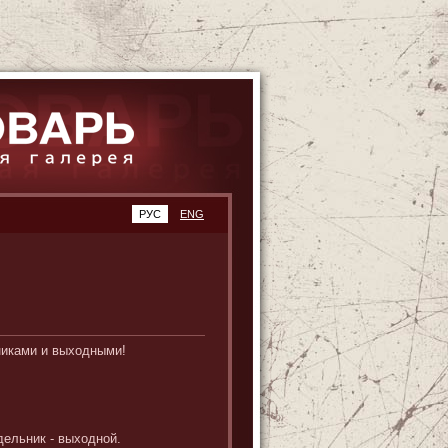
РУС
ENG
никами и выходными!
дельник - выходной.