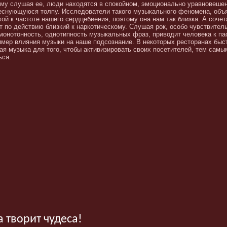
му слушая ее, люди находятся в спокойном, эмоционально уравновеше
еснующуюся толпу. Исследователи такого музыкального феномена, объя
кой к частоте нашего сердцебиения, поэтому она нам так близка. А соче
т по действию близкий к наркотическому. Слушая рок, особо чувствител
е монотонность, однотипность музыкальных фраз, приводит человека к п
мер влияния музыки на наше подсознание. В некоторых ресторанах быст
ая музыка для того, чтобы активизировать своих посетителей, тем самы
ься.
 творит чудеса!