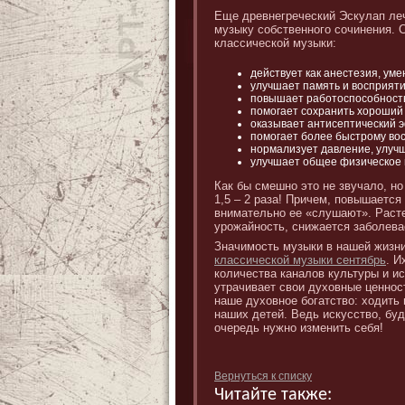
Еще древнегреческий Эскулап леч
музыку собственного сочинения.
классической музыки:
действует как анестезия, у
улучшает память и восприяти
повышает работоспособность
помогает сохранить хороший 
оказывает антисептический 
помогает более быстрому во
нормализует давление, улуч
улучшает общее физическое и
Как бы смешно это не звучало, но
1,5 – 2 раза! Причем, повышается
внимательно ее «слушают». Расте
урожайность, снижается заболева
Значимость музыки в нашей жизн
классической музыки сентябрь
. И
количества каналов культуры и и
утрачивает свои духовные ценнос
наше духовное богатство: ходить 
наших детей. Ведь искусство, бу
очередь нужно изменить себя!
Вернуться к списку
Читайте также: