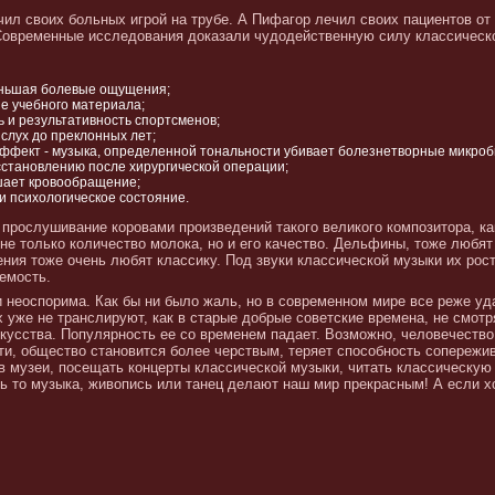
ил своих больных игрой на трубе. А Пифагор лечил своих пациентов от
 Современные исследования доказали чудодейственную силу классическ
меньшая болевые ощущения;
е учебного материала;
 и результативность спортсменов;
слух до преклонных лет;
эффект - музыка, определенной тональности убивает болезнетворные микроб
сстановлению после хирургической операции;
шает кровообращение;
 психологическое состояние.
 прослушивание коровами произведений такого великого композитора, ка
 не только количество молока, но и его качество. Дельфины, тоже любя
ния тоже очень любят классику. Под звуки классической музыки их рос
емость.
и неоспорима. Как бы ни было жаль, но в современном мире все реже 
х уже не транслируют, как в старые добрые советские времена, не смот
скусства. Популярность ее со временем падает. Возможно, человечество
ти, общество становится более черствым, теряет способность сопережи
в музеи, посещать концерты классической музыки, читать классическую 
дь то музыка, живопись или танец делают наш мир прекрасным! А если х