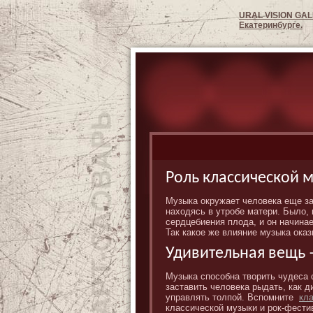
URAL VISION GAL
Екатеринбурге.
Роль классической 
Музыка окружает человека еще за
находясь в утробе матери. Было,
сердцебиения плода, и он начинае
Так какое же влияние музыка оказ
Удивительная вещь 
Музыка способна творить чудеса 
заставить человека рыдать, как д
управлять толпой. Вспомните
кл
классической музыки и рок-фести