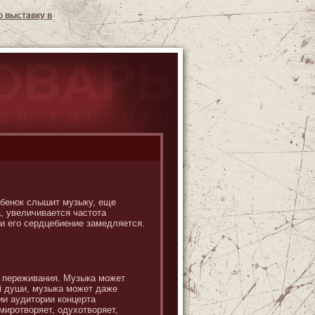
ю выставку в
ебенок слышит музыку, еще
, увеличивается частота
 и его сердцебиение замедляется.
е переживания. Музыка может
ой души, музыка может даже
ии аудитории концерта
иротворяет, одухотворяет,