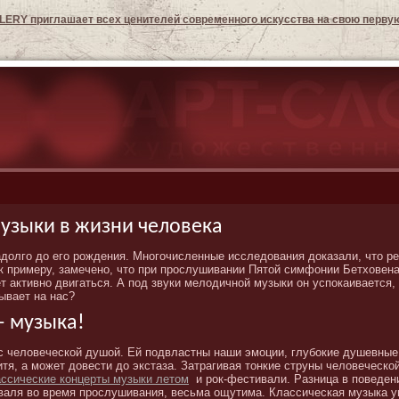
LERY приглашает всех ценителей современного искусства на свою перву
музыки в жизни человека
долго до его рождения. Многочисленные исследования доказали, что р
 к примеру, замечено, что при прослушивании Пятой симфонии Бетховена
т активно двигаться. А под звуки мелодичной музыки он успокаивается,
ывает на нас?
– музыка!
с человеческой душой. Ей подвластны наши эмоции, глубокие душевны
итя, а может довести до экстаза. Затрагивая тонкие струны человеческ
ассические концерты музыки летом
и рок-фестивали. Разница в поведен
валя во время прослушивания, весьма ощутима. Классическая музыка ум